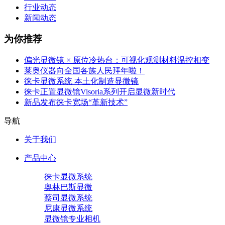
行业动态
新闻动态
为你推荐
偏光显微镜 × 原位冷热台：可视化观测材料温控相变
莱奥仪器向全国各族人民拜年啦！
徕卡显微系统 本土化制造显微镜
徕卡正置显微镜Visoria系列开启显微新时代
新品发布徕卡宽场“革新技术”
导航
关于我们
产品中心
徕卡显微系统
奥林巴斯显微
蔡司显微系统
尼康显微系统
显微镜专业相机